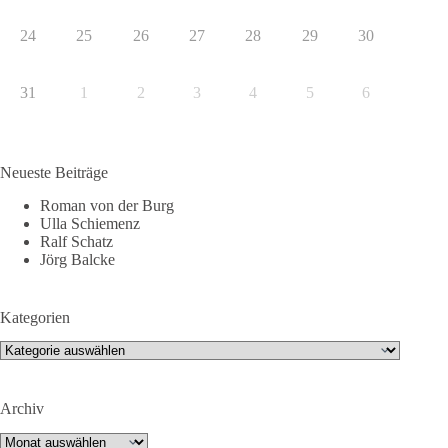
24
25
26
27
28
29
30
31
1
2
3
4
5
6
Neueste Beiträge
Roman von der Burg
Ulla Schiemenz
Ralf Schatz
Jörg Balcke
Kategorien
Kategorien
Archiv
Archiv