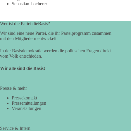
Sebastian Locherer
Wer ist die Partei dieBasis?
Wir sind eine neue Partei, die ihr Parteiprogramm zusammen
mit den Mitgliedern entwickelt.
In der Basisdemokratie werden die politischen Fragen direkt
vom Volk entschieden.
Wir alle sind die Basis!
Presse & mehr
Pressekontakt
Pressemitteilungen
Veranstaltungen
Service & Intern