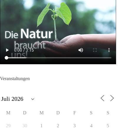
Veranstaltungen
M
D
M
D
F
S
S
29
30
1
2
3
4
5