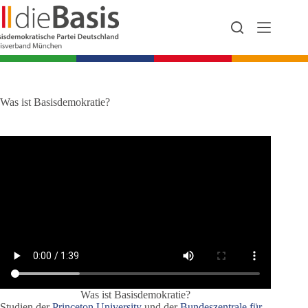
Zum
Inhalt
springen
Was ist Basisdemokratie?
Was ist Basisdemokratie?
Studien der
Princeton University
und der
Bundeszentrale für