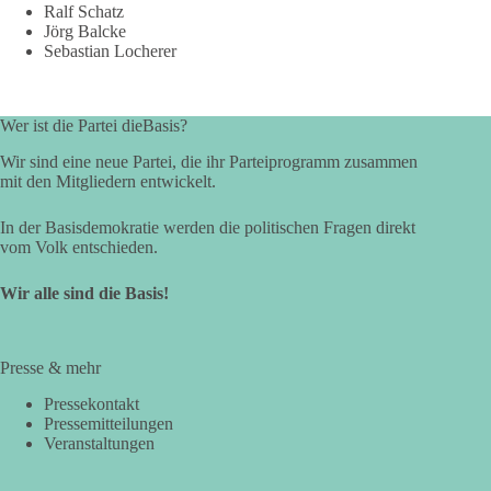
Ralf Schatz
Jörg Balcke
Sebastian Locherer
Wer ist die Partei dieBasis?
Wir sind eine neue Partei, die ihr Parteiprogramm zusammen
mit den Mitgliedern entwickelt.
In der Basisdemokratie werden die politischen Fragen direkt
vom Volk entschieden.
Wir alle sind die Basis!
Presse & mehr
Pressekontakt
Pressemitteilungen
Veranstaltungen