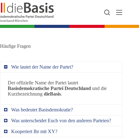
Zum
Inhalt
springen
Häufige Fragen
Wie lautet der Name der Partei?
Der offizielle Name der Partei lautet
Basisdemokratische Partei Deutschland
und die
Kurzbezeichnung
dieBasis
.
Was bedeutet Basisdemokratie?
Was unterscheidet Euch von den anderen Parteien?
In der
Basisdemokratie
werden die politischen
Fragen direkt vom Volk entschieden. Die Beschlüsse
Kooperiert Ihr mit XY?
dieBasis ist basisdemokratisch aufgebaut
. Sie wirkt
werden von einer Gruppe gleichberechtigter