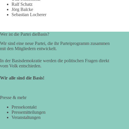
Ralf Schatz
Jörg Balcke
Sebastian Locherer
Wer ist die Partei dieBasis?
Wir sind eine neue Partei, die ihr Parteiprogramm zusammen
mit den Mitgliedern entwickelt.
In der Basisdemokratie werden die politischen Fragen direkt
vom Volk entschieden.
Wir alle sind die Basis!
Presse & mehr
Pressekontakt
Pressemitteilungen
Veranstaltungen