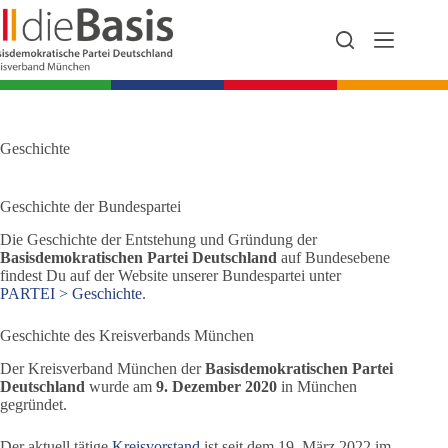
Zum
Inhalt
springen
Geschichte
Geschichte der Bundespartei
Die Geschichte der Entstehung und Gründung der
Basisdemokratischen Partei Deutschland
auf Bundesebene
findest Du auf der Website unserer Bundespartei unter
PARTEI > Geschichte
.
Geschichte des Kreisverbands München
Der Kreisverband München der
Basisdemokratischen Partei
Deutschland
wurde am
9. Dezember 2020
in München
gegründet.
Der aktuell tätige
Kreisvorstand
ist seit dem 19. März 2022 im