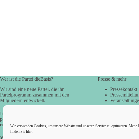
Wer ist die Partei dieBasis?
Presse & mehr
Wir sind eine neue Partei, die ihr
Pressekontakt
Parteiprogramm zusammen mit den
Pressemitteilu
Mitgliedern entwickelt.
Veranstaltung
In der Basisdemokratie werden die
politischen Fragen direkt vom Volk
entschieden.
Wir verwenden Cookies, um unsere Website und unseren Service zu optimieren. Mehr I
finden Sie hier:
Wir alle sind die Basis!