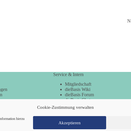
N
Service & Intern
Mitgliedschaft
ngen
dieBasis Wiki
en
dieBasis Forum
dieBasis Chat
dieBasis Merchandising
Cookie-Zustimmung verwalten
Cookie-Zustimmung
nformation hierzu
Akzeptieren