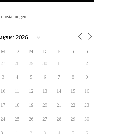
eranstaltungen
M
D
M
D
F
S
S
27
28
29
30
31
1
2
3
4
5
6
7
8
9
10
11
12
13
14
15
16
17
18
19
20
21
22
23
24
25
26
27
28
29
30
31
1
2
3
4
5
6