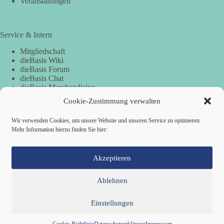
Veranstaltungen
Service & Intern
Mitgliedschaft
dieBasis Wiki
dieBasis Forum
dieBasis Chat
dieBasis Merchandising
Cookie-Zustimmung
Cookie-Zustimmung verwalten
Wir verwenden Cookies, um unsere Website und unseren Service zu optimieren.
Spenden
Mehr Information hierzu finden Sie hier:
Spenden-Information
Akzeptieren
Ablehnen
Einstellungen
Mitglied werden
Kontakt
Cookie-Richtlinie (EU)
Datenschutzerklärung
Impressum
Copyright © 2026 Basisdemokratische Partei Deutschland ·