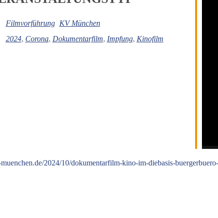
iCalendar
Off
Filmvorführung
KV München
2024
,
Corona
,
Dokumentarfilm
,
Impfung
,
Kinofilm
is-muenchen.de/2024/10/dokumentarfilm-kino-im-diebasis-buergerbuer