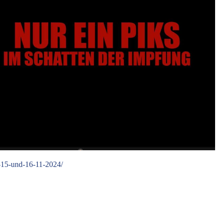
ice 365
Outlook Live
o-15-und-16-11-2024/