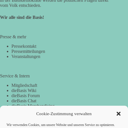
In der Basisdemokratie werden die politischen Fragen direkt
vom Volk entschieden.
Wir alle sind die Basis!
Presse & mehr
Pressekontakt
Pressemitteilungen
Veranstaltungen
Service & Intern
Mitgliedschaft
dieBasis Wiki
dieBasis Forum
dieBasis Chat
dieBasis Merchandising
Cookie-Zustimmung
Cookie-Zustimmung verwalten
Wir verwenden Cookies, um unsere Website und unseren Service zu optimieren.