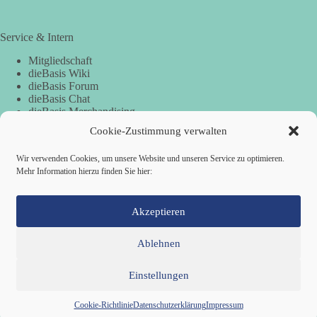
Service & Intern
Mitgliedschaft
dieBasis Wiki
dieBasis Forum
dieBasis Chat
dieBasis Merchandising
Cookie-Zustimmung
Cookie-Zustimmung verwalten
Wir verwenden Cookies, um unsere Website und unseren Service zu optimieren.
Spenden
Mehr Information hierzu finden Sie hier:
Spenden-Information
Akzeptieren
Ablehnen
Einstellungen
Mitglied werden
Kontakt
Cookie-Richtlinie (EU)
Datenschutzerklärung
Impressum
Copyright © 2026 Basisdemokratische Partei Deutschland ·
Cookie-Richtlinie
Datenschutzerklärung
Impressum
Zillestraße 9 · 10585 Berlin