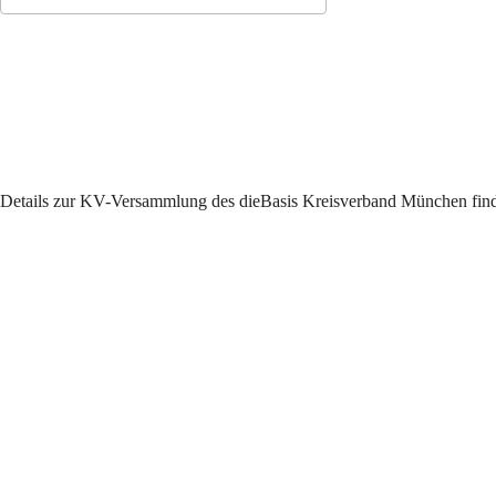
ICS herunterladen
Google Kalender
Details zur KV-Versammlung des dieBasis Kreisverband München findet