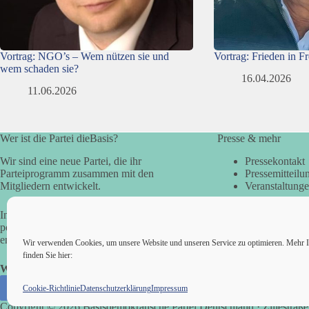
Vortrag: NGO’s – Wem nützen sie und
Vortrag: Frieden in F
wem schaden sie?
16.04.2026
11.06.2026
Wer ist die Partei dieBasis?
Presse & mehr
Wir sind eine neue Partei, die ihr
Pressekontakt
Parteiprogramm zusammen mit den
Pressemitteilu
Mitgliedern entwickelt.
Veranstaltung
In der Basisdemokratie werden die
politischen Fragen direkt vom Volk
entschieden.
Wir verwenden Cookies, um unsere Website und unseren Service zu optimieren. Mehr I
finden Sie hier:
Wir alle sind die Basis!
Cookie-Richtlinie
Datenschutzerklärung
Impressum
Copyright © 2026 Basisdemokratische Partei Deutschland · Zillestraße