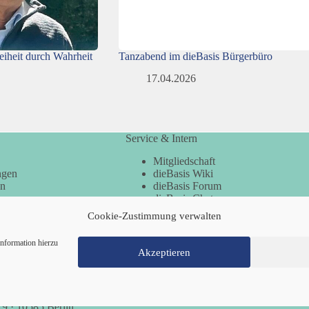
reiheit durch Wahrheit
Tanzabend im dieBasis Bürgerbüro
17.04.2026
Service & Intern
Mitgliedschaft
ngen
dieBasis Wiki
en
dieBasis Forum
dieBasis Chat
dieBasis Merchandising
Cookie-Zustimmung verwalten
Cookie-Zustimmung
nformation hierzu
Akzeptieren
Mitglied werden
Kontakt
Cookie-Richtl
 9 · 10585 Berlin