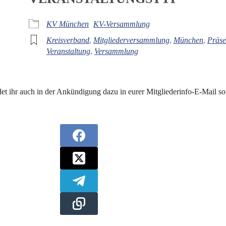
iCalendar
Off
KV München
KV-Versammlung
Kreisverband
,
Mitgliederversammlung
,
München
,
Präse
Veranstaltung
,
Versammlung
 ihr auch in der Ankündigung dazu in eurer Mitgliederinfo-E-Mail so