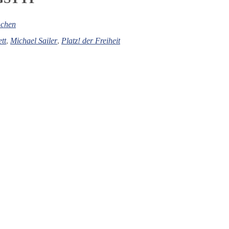
ice 365
Outlook Live
chen
tt
,
Michael Sailer
,
Platz! der Freiheit