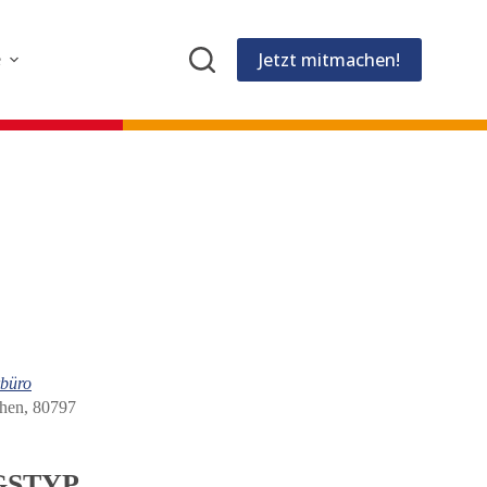
Jetzt mitmachen!
e
büro
chen, 80797
GSTYP