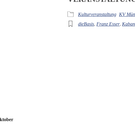
iCalendar
Off
Kulturveranstaltung
KV Mün
dieBasis
,
Franz Esser
,
Kabare
Oktober