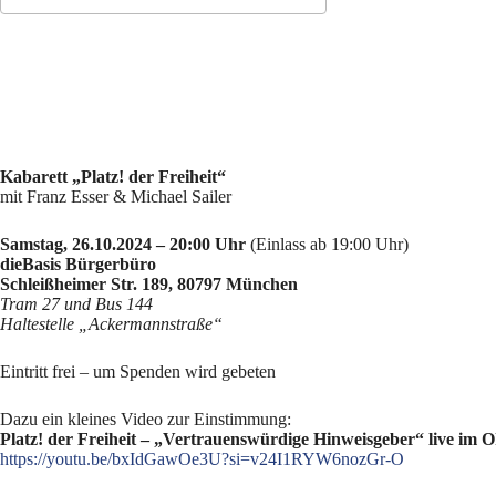
ICS herunterladen
Google Kalender
Kabarett „Platz! der Freiheit“
mit Franz Esser & Michael Sailer
Samstag, 26.10.2024 – 20:00 Uhr
(Einlass ab 19:00 Uhr)
dieBasis Bürgerbüro
Schleißheimer Str. 189, 80797 München
Tram 27 und Bus 144
Haltestelle „Ackermannstraße“
Eintritt frei – um Spenden wird gebeten
Dazu ein kleines Video zur Einstimmung:
Platz! der Freiheit – „Vertrauenswürdige Hinweisgeber“ live im 
https://youtu.be/bxIdGawOe3U?si=v24I1RYW6nozGr-O