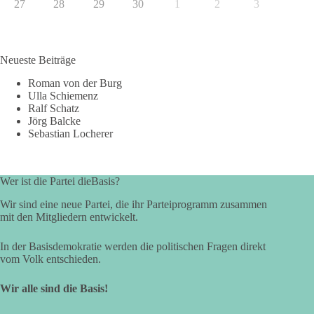
27
28
29
30
1
2
3
Neueste Beiträge
Roman von der Burg
Ulla Schiemenz
Ralf Schatz
Jörg Balcke
Sebastian Locherer
Wer ist die Partei dieBasis?
Wir sind eine neue Partei, die ihr Parteiprogramm zusammen
mit den Mitgliedern entwickelt.
In der Basisdemokratie werden die politischen Fragen direkt
vom Volk entschieden.
Wir alle sind die Basis!