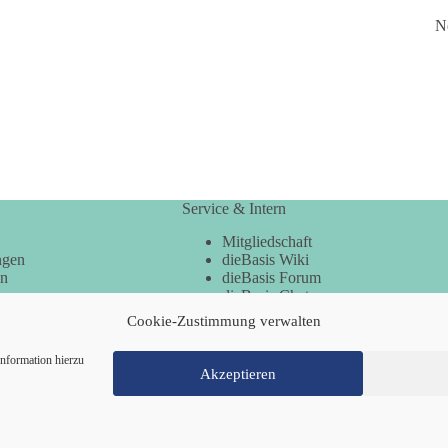
N
Service & Intern
Mitgliedschaft
ngen
dieBasis Wiki
en
dieBasis Forum
dieBasis Chat
dieBasis Merchandising
Cookie-Zustimmung verwalten
Cookie-Zustimmung
nformation hierzu
Akzeptieren
Mitglied werden
Kontakt
Cookie-Richtl