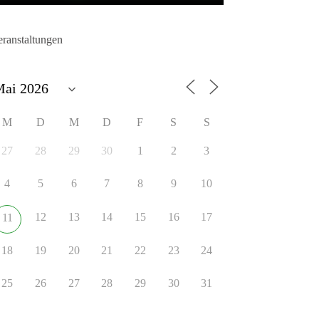
eranstaltungen
M
D
M
D
F
S
S
27
28
29
30
1
2
3
4
5
6
7
8
9
10
12
13
14
15
16
17
11
18
19
20
21
22
23
24
25
26
27
28
29
30
31