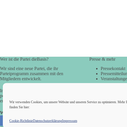
Wer ist die Partei dieBasis?
Presse & mehr
Wir sind eine neue Partei, die ihr
Pressekontakt
Parteiprogramm zusammen mit den
Pressemitteilu
Mitgliedern entwickelt.
Veranstaltung
In der Basisdemokratie werden die
politischen Fragen direkt vom Volk
entschieden.
Wir verwenden Cookies, um unsere Website und unseren Service zu optimieren. Mehr I
finden Sie hier:
Wir alle sind die Basis!
Cookie-Richtlinie
Datenschutzerklärung
Impressum