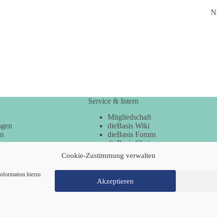
N
Service & Intern
Mitgliedschaft
ngen
dieBasis Wiki
en
dieBasis Forum
dieBasis Chat
dieBasis Merchandising
Cookie-Zustimmung verwalten
Cookie-Zustimmung
nformation hierzu
Akzeptieren
Mitglied werden
Kontakt
Cookie-Richtl