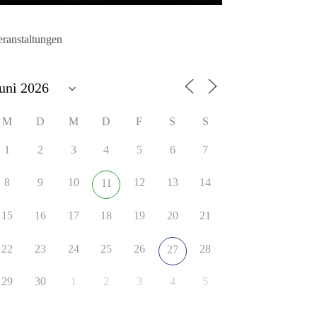
eranstaltungen
M
D
M
D
F
S
S
1
2
3
4
5
6
7
8
9
10
12
13
14
11
15
16
17
18
19
20
21
22
23
24
25
26
28
27
29
30
1
2
3
4
5