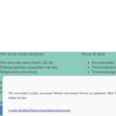
Wer ist die Partei dieBasis?
Presse & mehr
Wir sind eine neue Partei, die ihr
Pressekontakt
Parteiprogramm zusammen mit den
Pressemitteilu
Mitgliedern entwickelt.
Veranstaltung
In der Basisdemokratie werden die
politischen Fragen direkt vom Volk
entschieden.
Wir verwenden Cookies, um unsere Website und unseren Service zu optimieren. Mehr I
finden Sie hier:
Wir alle sind die Basis!
Cookie-Richtlinie
Datenschutzerklärung
Impressum