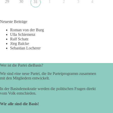
29
30
1
2
3
4
31
Neueste Beiträge
Roman von der Burg
Ulla Schiemenz
Ralf Schatz
Jörg Balcke
Sebastian Locherer
Wer ist die Partei dieBasis?
Wir sind eine neue Partei, die ihr Parteiprogramm zusammen
mit den Mitgliedern entwickelt.
In der Basisdemokratie werden die politischen Fragen direkt
vom Volk entschieden.
Wir alle sind die Basis!