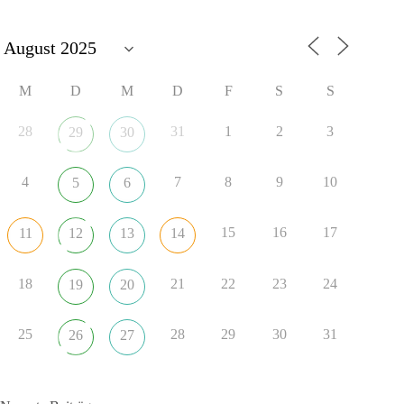
M
D
M
D
F
S
S
28
31
1
2
3
29
30
4
7
8
9
10
5
6
15
16
17
11
12
13
14
18
21
22
23
24
19
20
25
28
29
30
31
26
27