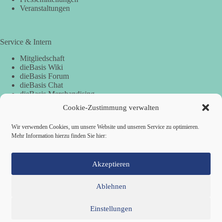
Veranstaltungen
Service & Intern
Mitgliedschaft
dieBasis Wiki
dieBasis Forum
dieBasis Chat
dieBasis Merchandising
Cookie-Zustimmung
Cookie-Zustimmung verwalten
Wir verwenden Cookies, um unsere Website und unseren Service zu optimieren.
Mehr Information hierzu finden Sie hier:
Spenden
Spenden-Information
Akzeptieren
Ablehnen
Einstellungen
Mitglied werden
Kontakt
Cookie-Richtlinie (EU)
Datenschutzerklärung
Impressum