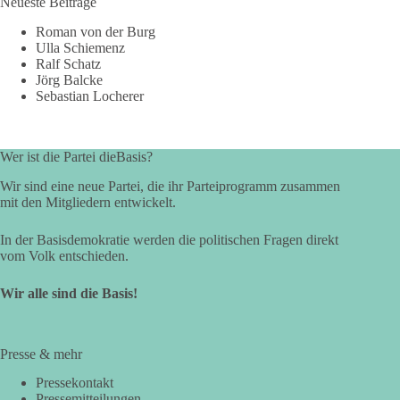
Neueste Beiträge
Roman von der Burg
Ulla Schiemenz
Ralf Schatz
Jörg Balcke
Sebastian Locherer
Wer ist die Partei dieBasis?
Wir sind eine neue Partei, die ihr Parteiprogramm zusammen
mit den Mitgliedern entwickelt.
In der Basisdemokratie werden die politischen Fragen direkt
vom Volk entschieden.
Wir alle sind die Basis!
Presse & mehr
Pressekontakt
Pressemitteilungen