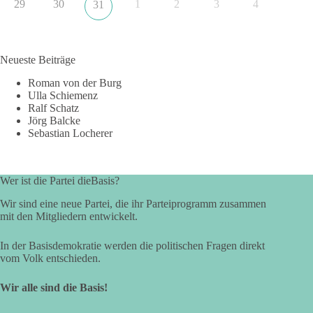
29
30
1
2
3
4
31
Neueste Beiträge
Roman von der Burg
Ulla Schiemenz
Ralf Schatz
Jörg Balcke
Sebastian Locherer
Wer ist die Partei dieBasis?
Wir sind eine neue Partei, die ihr Parteiprogramm zusammen
mit den Mitgliedern entwickelt.
In der Basisdemokratie werden die politischen Fragen direkt
vom Volk entschieden.
Wir alle sind die Basis!