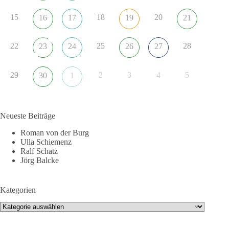
15
18
20
16
17
19
21
22
25
28
23
24
26
27
29
2
3
4
5
30
1
Neueste Beiträge
Roman von der Burg
Ulla Schiemenz
Ralf Schatz
Jörg Balcke
Kategorien
Kategorien