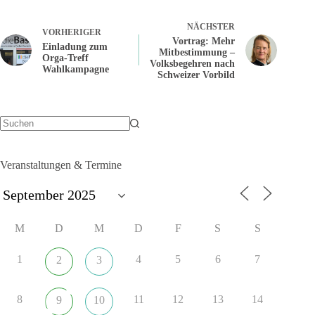
NÄCHSTER
VORHERIGER
Vortrag: Mehr
Einladung zum
Mitbestimmung –
Orga-Treff
Volksbegehren nach
Wahlkampagne
Schweizer Vorbild
Keine
Ergebnisse
Veranstaltungen & Termine
M
D
M
D
F
S
S
1
4
5
6
7
2
3
8
11
12
13
14
9
10