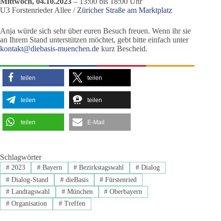
Mittwoch, 04.10.2023
– 13:00 bis 18:00 Uhr
U3 Forstenrieder Allee /
Züricher Straße am Marktplatz
Anja würde sich sehr über euren Besuch freuen. Wenn ihr sie
an Ihrem Stand unterstützen möchtet, gebt bitte einfach unter
kontakt@diebasis-muenchen.de
kurz Bescheid.
teilen
teilen
teilen
teilen
teilen
E-Mail
Schlagwörter
#
2023
#
Bayern
#
Bezirkstagswahl
#
Dialog
#
Dialog-Stand
#
dieBasis
#
Fürstenried
#
Landtagswahl
#
München
#
Oberbayern
#
Organisation
#
Treffen