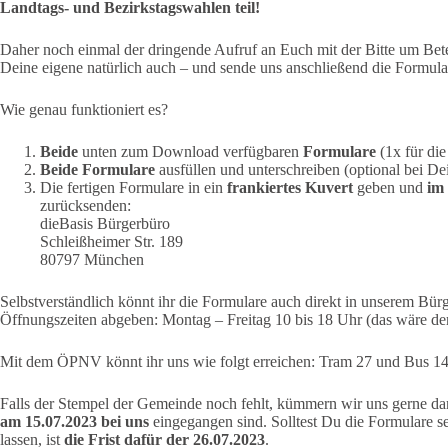
Landtags- und Bezirkstagswahlen teil!
Daher noch einmal der dringende Aufruf an Euch mit der Bitte um Bete
Deine eigene natürlich auch – und sende uns anschließend die Formul
Wie genau funktioniert es?
Beide
unten zum Download verfügbaren
Formulare
(1x für di
Beide Formulare
ausfüllen und unterschreiben (optional bei D
Die fertigen Formulare in ein
frankiertes Kuvert
geben und
im 
zurücksenden:
dieBasis Bürgerbüro
Schleißheimer Str. 189
80797 München
Selbstverständlich könnt ihr die Formulare auch direkt in unserem Bür
Öffnungszeiten abgeben: Montag – Freitag 10 bis 18 Uhr (das wäre der
Mit dem ÖPNV könnt ihr uns wie folgt erreichen: Tram 27 und Bus 14
Falls der Stempel der Gemeinde noch fehlt, kümmern wir uns gerne dar
am 15.07.2023 bei uns
eingegangen sind. Solltest Du die Formulare 
lassen, ist
die Frist dafür der 26.07.2023
.