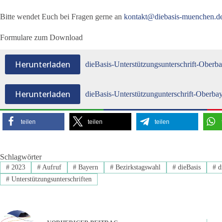
Bitte wendet Euch bei Fragen gerne an
kontakt@diebasis-muenchen.d
Formulare zum Download
Herunterladen
dieBasis-Unterstützungsunterschrift-Oberb
Herunterladen
dieBasis-Unterstützungunterschrift-Oberba
teilen
teilen
teilen
Schlagwörter
#
2023
#
Aufruf
#
Bayern
#
Bezirkstagswahl
#
dieBasis
#
d
#
Unterstützungsunterschriften