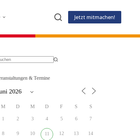
Jetzt mitmachen!
e
eine
gebnisse
eranstaltungen & Termine
M
D
M
D
F
S
S
1
2
3
4
5
6
7
8
9
10
12
13
14
11