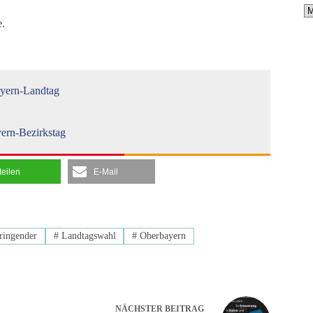
A
e
.
ayern-Landtag
yern-Bezirkstag
teilen
E-Mail
ringender
#
Landtagswahl
#
Oberbayern
NÄCHSTER
BEITRAG