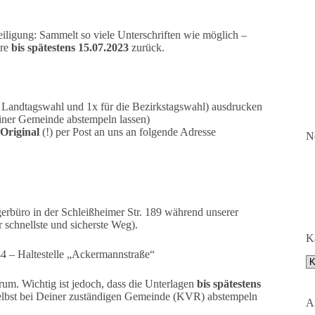
iligung: Sammelt so viele Unterschriften wie möglich –
are
bis spätestens 15.07.2023
zurück.
e Landtagswahl und 1x für die Bezirkstagswahl) ausdrucken
einer Gemeinde abstempeln lassen)
Original
(!) per Post an uns an folgende Adresse
N
gerbüro in der Schleißheimer Str. 189 während unserer
 schnellste und sicherste Weg).
K
4 – Haltestelle „Ackermannstraße“
Ka
um. Wichtig ist jedoch, dass die Unterlagen
bis spätestens
selbst bei Deiner zuständigen Gemeinde (KVR) abstempeln
A