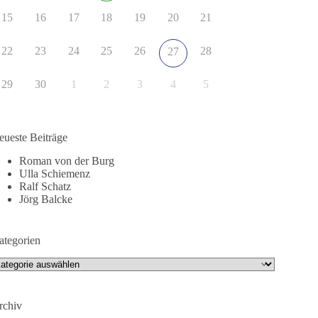
15
16
17
18
19
20
21
22
23
24
25
26
28
27
29
30
1
2
3
4
5
eueste Beiträge
Roman von der Burg
Ulla Schiemenz
Ralf Schatz
Jörg Balcke
ategorien
tegorien
rchiv