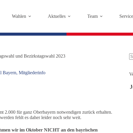
Wahlen
Aktuelles
Team
Servic
tagswahl und Bezirkstagswahl 2023
K
Er
l Bayern
,
Mitgliederinfo
V
samt 2.000 für ganz Oberbayern notwendigen zurück erhalten.
rden fehlt es daher leider noch sehr weit.
 nehmen wir im Oktober NICHT an den bayrischen